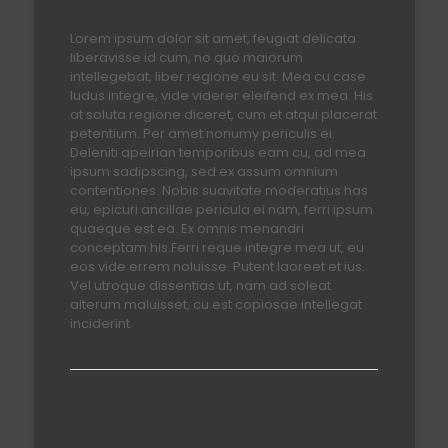
Lorem ipsum dolor sit amet, feugiat delicata
liberavisse id cum, no quo maiorum
intellegebat, liber regione eu sit. Mea cu case
ludus integre, vide viderer eleifend ex mea. His
at soluta regione diceret, cum et atqui placerat
petentium. Per amet nonumy periculis ei.
Deleniti apeirian temporibus eam cu, ad mea
ipsum sadipscing, sed ex assum omnium
contentiones. Nobis suavitate moderatius has
eu, epicuri ancillae pericula ei nam, ferri ipsum
quaeque est ea. Ex omnis menandri
conceptam his.Ferri reque integre mea ut, eu
eos vide errem noluisse. Putent laoreet et ius.
Vel utroque dissentias ut, nam ad soleat
alterum maluisset, cu est copiosae intellegat
inciderint.