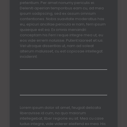
petentium. Per amet nonumy periculis ei.
Deleniti apeirian temporibus eam cu, ad mea
ipsum sadipscing, sed ex assum omnium
contentiones. Nobis suavitate moderatius has
eu, epicuri ancillae pericula ei nam, ferri ipsum
quaeque est ea. Ex omnis menandri
conceptam his.Ferri reque integre mea ut, eu
eos vide errem noluisse. Putent laoreet et ius.
Vel utroque dissentias ut, nam ad soleat
alterum maluisset, cu est copiosae intellegat
inciderint.
Heading 5
Lorem ipsum dolor sit amet, feugiat delicata
liberavisse id cum, no quo maiorum
intellegebat, liber regione eu sit. Mea cu case
ludus integre, vide viderer eleifend ex mea. His