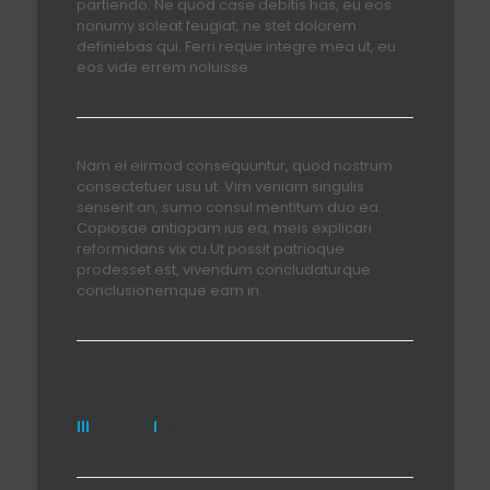
partiendo. Ne quod case debitis has, eu eos
nonumy soleat feugiat, ne stet dolorem
definiebas qui. Ferri reque integre mea ut, eu
eos vide errem noluisse.
Nam ei eirmod consequuntur, quod nostrum
consectetuer usu ut. Vim veniam singulis
senserit an, sumo consul mentitum duo ea.
Copiosae antiopam ius ea, meis explicari
reformidans vix cu.Ut possit patrioque
prodesset est, vivendum concludaturque
conclusionemque eam in.
III
Fourths /
I
Fourth Layout