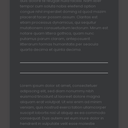
duis dolore te feugait nulla facilisi. Nam liber
tempor cum soluta nobis eleifend option
congue nihil imperdiet doming id quod mazim
placerat facer possim assum.
Claritas est
etiam processus dynamicus, qui sequitur
mutationem consuetudium lectorum. Mirum est
notare quam littera gothica, quam nunc
putamus parum claram, anteposuerit
litterarum formas humanitatis per seacula
quarta decima et quinta decima.
Lorem ipsum dolor sit amet, consectetuer
adipiscing elit, sed diam nonummy nibh
euismod tincidunt ut laoreet dolore magna
aliquam erat volutpat. Ut wisi enim ad minim
veniam, quis nostrud exerci tation ullamcorper
suscipit lobortis nisl ut aliquip ex ea commodo
consequat. Duis autem vel eum iriure dolor in
hendrerit in vulputate velit esse molestie