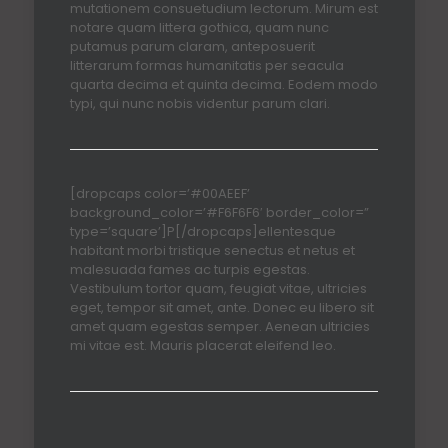
mutationem consuetudium lectorum. Mirum est
notare quam littera gothica, quam nunc
putamus parum claram, anteposuerit
litterarum formas humanitatis per seacula
quarta decima et quinta decima. Eodem modo
typi, qui nunc nobis videntur parum clari.
[dropcaps color=’#00AEEF’
background_color=’#F6F6F6′ border_color=”
type=’square’]P[/dropcaps]ellentesque
habitant morbi tristique senectus et netus et
malesuada fames ac turpis egestas.
Vestibulum tortor quam, feugiat vitae, ultricies
eget, tempor sit amet, ante. Donec eu libero sit
amet quam egestas semper. Aenean ultricies
mi vitae est. Mauris placerat eleifend leo.