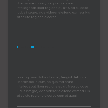
liberavisse id cum, no quo maiorum
intellegebat, liber regione eu sit. Mea cu case
ludus integre, vide viderer eleifend ex mea. His
at soluta regione diceret.
I
Fourth /
III
Fourths Layout
Lorem ipsum dolor sit amet, feugiat delicata
liberavisse id cum, no quo maiorum
intellegebat, liber regione eu sit. Mea cu case
ludus integre, vide viderer eleifend ex mea. His
at soluta regione diceret, cum et atqui.