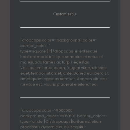
Customizable
[dropcaps color=” background_color=”
border_color=”
type=’square’]P[/dropcaps]ellentesque
habitant morbi tristique senectus et netus et
malesuada fames ac turpis egestas.
Vestibulum tortor quam, feugiat vitae, ultricies
eget, tempor sit amet, ante. Donec eu libero sit
amet quam egestas semper. Aenean ultricies
mi vitae est. Mauris placerat eleifend leo.
[dropcaps color=’#000000′
background_color=’#F6F6F6′ border_color=”
type=’circle’]C[/dropcaps]laritas est etiam
processus dynamicus, qui sequitur