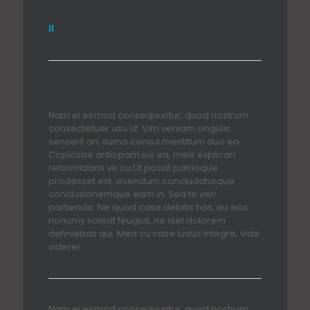
II
Columns Layout
Nam ei eirmod consequuntur, quod nostrum
consectetuer usu ut. Vim veniam singulis
senserit an, sumo consul mentitum duo ea.
Copiosae antiopam ius ea, meis explicari
reformidans vix cu.Ut possit patrioque
prodesset est, vivendum concludaturque
conclusionemque eam in. Sed te veri
partiendo. Ne quod case debitis has, eu eos
nonumy soleat feugiat, ne stet dolorem
definiebas qui. Mea cu case ludus integre, vide
viderer.
Nam ei eirmod consequuntur, quod nostrum