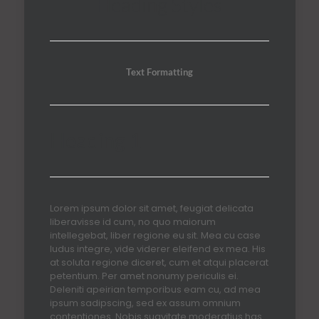
Heading Styles
Text Formatting
Heading 1
Lorem ipsum dolor sit amet, feugiat delicata
liberavisse id cum, no quo maiorum
intellegebat, liber regione eu sit. Mea cu case
ludus integre, vide viderer eleifend ex mea. His
at soluta regione diceret, cum et atqui placerat
petentium. Per amet nonumy periculis ei.
Deleniti apeirian temporibus eam cu, ad mea
ipsum sadipscing, sed ex assum omnium
contentiones. Nobis suavitate moderatius has