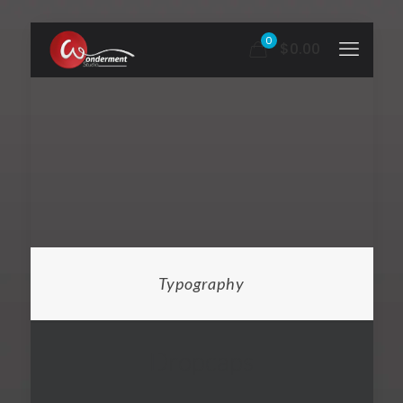
0
$0.00
Typography
Dropcaps