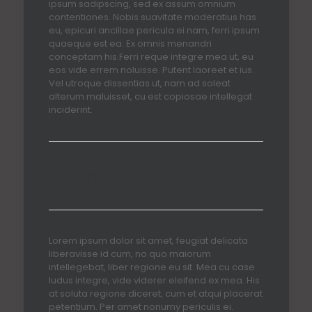
ipsum sadipscing, sed ex assum omnium
contentiones. Nobis suavitate moderatius has
eu, epicuri ancillae pericula ei nam, ferri ipsum
quaeque est ea. Ex omnis menandri
conceptam his.Ferri reque integre mea ut, eu
eos vide errem noluisse. Putent laoreet et ius.
Vel utroque dissentias ut, nam ad soleat
alterum maluisset, cu est copiosae intellegat
inciderint.
Heading 3
Lorem ipsum dolor sit amet, feugiat delicata
liberavisse id cum, no quo maiorum
intellegebat, liber regione eu sit. Mea cu case
ludus integre, vide viderer eleifend ex mea. His
at soluta regione diceret, cum et atqui placerat
petentium. Per amet nonumy periculis ei.