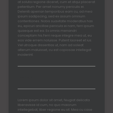
at soluta regione diceret, cum et atqui placerat
petentium. Per amet nonumy periculis ei.
Deleniti apeirian temporibus eam cu, ad mea
ipsum sadipscing, sed ex assum omnium
contentiones. Nobis suavitate moderatius has
eu, epicuri ancillae pericula ei nam, ferri ipsum
quaeque est ea. Ex omnis menandri
conceptam his.Ferri reque integre mea ut, eu
eos vide errem noluisse. Putent laoreet et ius.
Vel utroque dissentias ut, nam ad soleat
alterum maluisset, cu est copiosae intellegat
inciderint.
Heading 6
Lorem ipsum dolor sit amet, feugiat delicata
liberavisse id cum, no quo maiorum
intellegebat, liber regione eu sit. Mea cu case