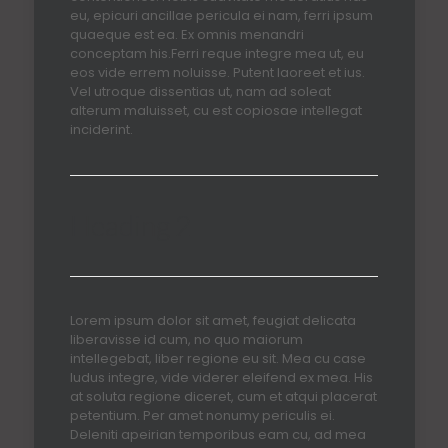
eu, epicuri ancillae pericula ei nam, ferri ipsum
quaeque est ea. Ex omnis menandri
conceptam his.Ferri reque integre mea ut, eu
eos vide errem noluisse. Putent laoreet et ius.
Vel utroque dissentias ut, nam ad soleat
alterum maluisset, cu est copiosae intellegat
inciderint.
Heading 2
Lorem ipsum dolor sit amet, feugiat delicata
liberavisse id cum, no quo maiorum
intellegebat, liber regione eu sit. Mea cu case
ludus integre, vide viderer eleifend ex mea. His
at soluta regione diceret, cum et atqui placerat
petentium. Per amet nonumy periculis ei.
Deleniti apeirian temporibus eam cu, ad mea