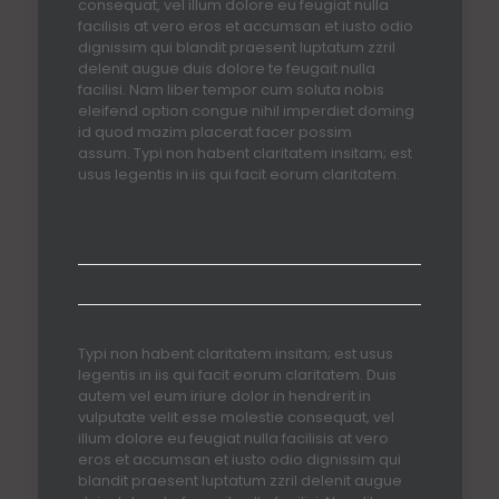
consequat, vel illum dolore eu feugiat nulla
facilisis at vero eros et accumsan et iusto odio
dignissim qui blandit praesent luptatum zzril
delenit augue duis dolore te feugait nulla
facilisi. Nam liber tempor cum soluta nobis
eleifend option congue nihil imperdiet doming
id quod mazim placerat facer possim
assum. Typi non habent claritatem insitam; est
usus legentis in iis qui facit eorum claritatem.
Typi non habent claritatem insitam; est usus
legentis in iis qui facit eorum claritatem. Duis
autem vel eum iriure dolor in hendrerit in
vulputate velit esse molestie consequat, vel
illum dolore eu feugiat nulla facilisis at vero
eros et accumsan et iusto odio dignissim qui
blandit praesent luptatum zzril delenit augue