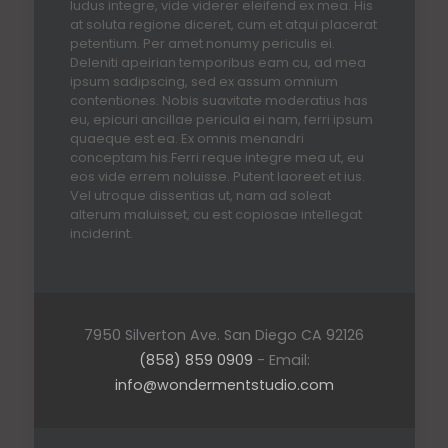
ludus integre, vide viderer eleifend ex mea. His
at soluta regione diceret, cum et atqui placerat
petentium. Per amet nonumy periculis ei.
Deleniti apeirian temporibus eam cu, ad mea
ipsum sadipscing, sed ex assum omnium
contentiones. Nobis suavitate moderatius has
eu, epicuri ancillae pericula ei nam, ferri ipsum
quaeque est ea. Ex omnis menandri
conceptam his.Ferri reque integre mea ut, eu
eos vide errem noluisse. Putent laoreet et ius.
Vel utroque dissentias ut, nam ad soleat
alterum maluisset, cu est copiosae intellegat
inciderint.
7950 Silverton Ave. San Diego CA 92126
(858) 859 0909
- Email:
info@wondermentstudio.com