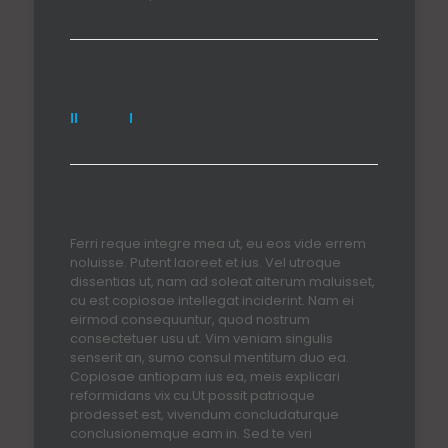
II
Thirds /
I
Third Layout
Ferri reque integre mea ut, eu eos vide errem
noluisse. Putent laoreet et ius. Vel utroque
dissentias ut, nam ad soleat alterum maluisset,
cu est copiosae intellegat inciderint. Nam ei
eirmod consequuntur, quod nostrum
consectetuer usu ut. Vim veniam singulis
senserit an, sumo consul mentitum duo ea.
Copiosae antiopam ius ea, meis explicari
reformidans vix cu.Ut possit patrioque
prodesset est, vivendum concludaturque
conclusionemque eam in. Sed te veri