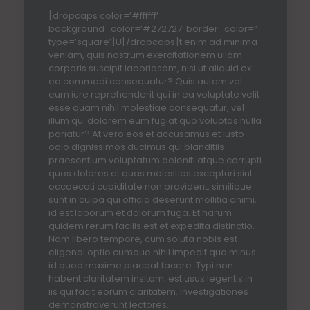
[dropcaps color=’#ffffff’
background_color=’#272727′ border_color=”
type=’square’]U[/dropcaps]t enim ad minima
veniam, quis nostrum exercitationem ullam
corporis suscipit laboriosam, nisi ut aliquid ex
ea commodi consequatur? Quis autem vel
eum iure reprehenderit qui in ea voluptate velit
esse quam nihil molestiae consequatur, vel
illum qui dolorem eum fugiat quo voluptas nulla
pariatur? At vero eos et accusamus et iusto
odio dignissimos ducimus qui blanditiis
praesentium voluptatum deleniti atque corrupti
quos dolores et quas molestias excepturi sint
occaecati cupiditate non provident, similique
sunt in culpa qui officia deserunt mollitia animi,
id est laborum et dolorum fuga. Et harum
quidem rerum facilis est et expedita distinctio.
Nam libero tempore, cum soluta nobis est
eligendi optio cumque nihil impedit quo minus
id quod maxime placeat facere. Typi non
habent claritatem insitam; est usus legentis in
iis qui facit eorum claritatem. Investigationes
demonstraverunt lectores.