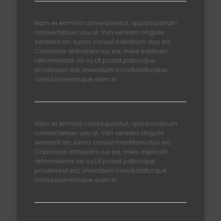
Nam ei eirmod consequuntur, quod nostrum
consectetuer usu ut. Vim veniam singulis
senserit an, sumo consul mentitum duo ea.
Copiosae antiopam ius ea, meis explicari
reformidans vix cu.Ut possit patrioque
prodesset est, vivendum concludaturque
conclusionemque eam in.
Nam ei eirmod consequuntur, quod nostrum
consectetuer usu ut. Vim veniam singulis
senserit an, sumo consul mentitum duo ea.
Copiosae antiopam ius ea, meis explicari
reformidans vix cu.Ut possit patrioque
prodesset est, vivendum concludaturque
conclusionemque eam in.