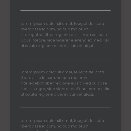
Lorem ipsum dolor sit amet, feugiat delicata
liberavisse id cum, no quo maiorum
intellegebat, liber regione eu sit. Mea cu case
ludus integre, vide viderer eleifend ex mea. His
at soluta regione diceret, cum et atqui.
Lorem ipsum dolor sit amet, feugiat delicata
liberavisse id cum, no quo maiorum
intellegebat, liber regione eu sit. Mea cu case
ludus integre, vide viderer eleifend ex mea. His
at soluta regione diceret, cum et atqui.
Lorem ipsum dolor sit amet, feugiat delicata
liberavisse id cum, no quo maiorum