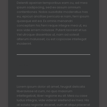
Deleniti apeirian temporibus eam cu, ad mea
ipsum sadipscing, sed ex assum omnium
contentiones. Nobis suavitate moderatius has
eu, epicuri ancillae pericula ei nam, ferri ipsum
quaeque est ea. Ex omnis menandri
conceptam his.Ferri reque integre mea ut, eu
eos vide errem noluisse. Putent laoreet et ius.
Vel utroque dissentias ut, nam ad soleat
alterum maluisset, cu est copiosae intellegat
inciderint.
Heading 4
Lorem ipsum dolor sit amet, feugiat delicata
liberavisse id cum, no quo maiorum
intellegebat, liber regione eu sit. Mea cu case
ludus integre, vide viderer eleifend ex mea. His
at soluta regione diceret, cum et atqui placerat