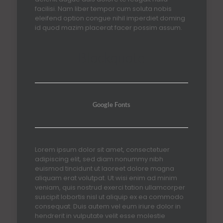
facilisi. Nam liber tempor cum soluta nobis
eleifend option congue nihil imperdiet doming
id quod mazim placerat facer possim assum.
Blockquote
Google Fonts
Lorem ipsum dolor sit amet, consectetuer
adipiscing elit, sed diam nonummy nibh
euismod tincidunt ut laoreet dolore magna
aliquam erat volutpat. Ut wisi enim ad minim
veniam, quis nostrud exerci tation ullamcorper
suscipit lobortis nisl ut aliquip ex ea commodo
consequat. Duis autem vel eum iriure dolor in
hendrerit in vulputate velit esse molestie