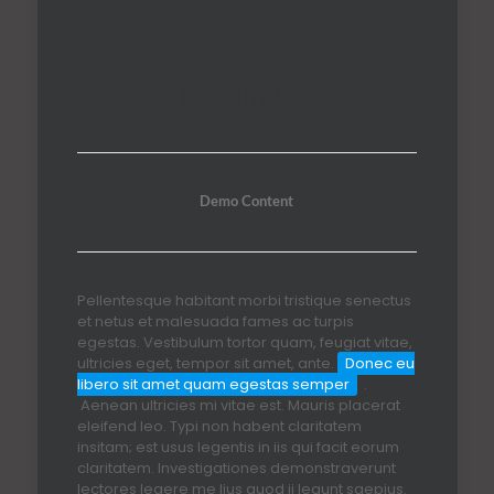
Highlights
Demo Content
Pellentesque habitant morbi tristique senectus
et netus et malesuada fames ac turpis
egestas. Vestibulum tortor quam, feugiat vitae,
ultricies eget, tempor sit amet, ante.
Donec eu
libero sit amet quam egestas semper
.
Aenean ultricies mi vitae est. Mauris placerat
eleifend leo. Typi non habent claritatem
insitam; est usus legentis in iis qui facit eorum
claritatem. Investigationes demonstraverunt
lectores legere me lius quod ii legunt saepius.