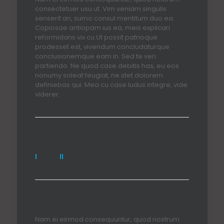
consectetuer usu ut. Vim veniam singulis
senserit an, sumo consul mentitum duo ea.
Copiosae antiopam ius ea, meis explicari
reformidans vix cu.Ut possit patrioque
prodesset est, vivendum concludaturque
conclusionemque eam in. Sed te veri
partiendo. Ne quod case debitis has, eu eos
nonumy soleat feugiat, ne stet dolorem
definiebas qui. Mea cu case ludus integre, vide
viderer.
I
Third /
II
Thirds Layout
Nam ei eirmod consequuntur, quod nostrum