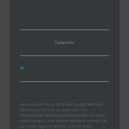
Columns
Typography
IV
Columns Layout
Lorem ipsum dolor sit amet, feugiat delicata
liberavisse id cum, no quo maiorum
intellegebat, liber regione eu sit. Mea cu case
ludus integre, vide viderer eleifend ex mea. His
at soluta regione diceret, cum et atqui.