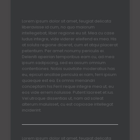
Lorem ipsum dolor sit amet, feugiat delicata
liberavisse id cum, no quo maiorum
intellegebat, liber regione eu sit. Mea cu case
ludus integre, vide viderer eleifend ex mea. His
at soluta regione diceret, cum et atqui placerat
petentium. Per amet nonumy periculis ei.
Deleniti apeirian temporibus eam cu, ad mea
ipsum sadipscing, sed ex assum omnium
contentiones. Nobis suavitate moderatius has
eu, epicuri ancillae pericula ei nam, ferri ipsum
quaeque est ea. Ex omnis menandri
conceptam his.Ferri reque integre mea ut, eu
eos vide errem noluisse. Putent laoreet et ius.
Vel utroque dissentias ut, nam ad soleat
alterum maluisset, cu est copiosae intellegat
inciderint.
Lorem ipsum dolor sit amet, feugiat delicata