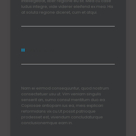
intellegebat, liber regione eu sit. Mea cu case
ludus integre, vide viderer eleifend ex mea. His
at soluta regione diceret, cum et atqui.
III
Columns Layout
Nam ei eirmod consequuntur, quod nostrum
consectetuer usu ut. Vim veniam singulis
senserit an, sumo consul mentitum duo ea.
Copiosae antiopam ius ea, meis explicari
reformidans vix cu.Ut possit patrioque
prodesset est, vivendum concludaturque
conclusionemque eam in.