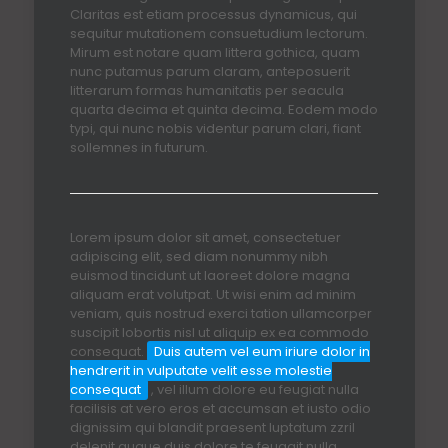
Claritas est etiam processus dynamicus, qui
sequitur mutationem consuetudium lectorum.
Mirum est notare quam littera gothica, quam
nunc putamus parum claram, anteposuerit
litterarum formas humanitatis per seacula
quarta decima et quinta decima. Eodem modo
typi, qui nunc nobis videntur parum clari, fiant
sollemnes in futurum.
Lorem ipsum dolor sit amet, consectetuer
adipiscing elit, sed diam nonummy nibh
euismod tincidunt ut laoreet dolore magna
aliquam erat volutpat. Ut wisi enim ad minim
veniam, quis nostrud exerci tation ullamcorper
suscipit lobortis nisl ut aliquip ex ea commodo
consequat.
Duis autem vel eum iriure dolor in
hendrerit in vulputate velit esse molestie
consequat
, vel illum dolore eu feugiat nulla
facilisis at vero eros et accumsan et iusto odio
dignissim qui blandit praesent luptatum zzril
delenit augue duis dolore te feugait nulla