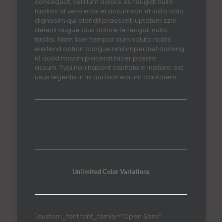
consequat, vel illum dolore eu feugiat nulla
facilisis at vero eros et accumsan et iusto odio
dignissim qui blandit praesent luptatum zzril
delenit augue duis dolore te feugait nulla
facilisi. Nam liber tempor cum soluta nobis
eleifend option congue nihil imperdiet doming
id quod mazim placerat facer possim
assum. Typi non habent claritatem insitam; est
usus legentis in iis qui facit eorum claritatem.
Custom Font Size & Style
Unlimited Color Variations
[custom_font font_family=”Open Sans”