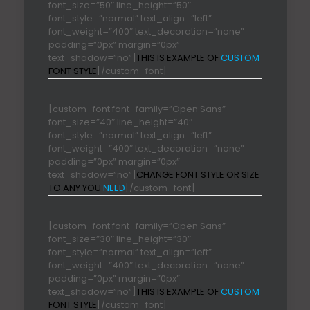
font_size=”50″ line_height=”50″
font_style=”normal” text_align=”left”
font_weight=”400″ text_decoration=”none”
padding=”0px” margin=”0px”
text_shadow=”no”]
THIS IS EXAMPLE OF
CUSTOM
FONT STYLE
[/custom_font]
[custom_font font_family=”Open Sans”
font_size=”40″ line_height=”40″
font_style=”normal” text_align=”left”
font_weight=”400″ text_decoration=”none”
padding=”0px” margin=”0px”
text_shadow=”no”]
CHANGE FONT STYLE OR SIZE
TO ANY YOU
NEED
[/custom_font]
[custom_font font_family=”Open Sans”
font_size=”30″ line_height=”30″
font_style=”normal” text_align=”left”
font_weight=”400″ text_decoration=”none”
padding=”0px” margin=”0px”
text_shadow=”no”]
THIS IS EXAMPLE OF
CUSTOM
FONT STYLE
[/custom_font]